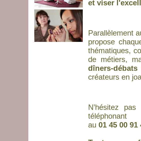
et viser l'exce
Parallèlement a
propose chaqu
thématiques, co
de métiers, m
dîners-débats
créateurs en joa
N’hésitez pa
téléphonant
au
01 45 00 91