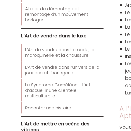
Ar
Atelier de démontage et
Le
remontage d’un mouvement
Le
horloger
La
Le
L'Art de vendre dans le luxe
Le
Le
L’Art de vendre dans la mode, la
maroquinerie et la chaussure
In
Le
L’Art de vendre dans l’univers de la
jo
joaillerie et l’horlogerie
ba
Le Syndrome Caméléon : L’Art
de
d’accueillir une clientèle
Lu
multiculturelle
A l
Raconter une histoire
Apt
L'Art de mettre en scène des
Vous
vitrines