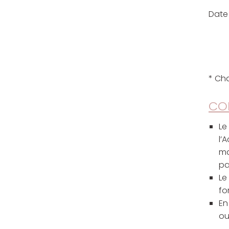
Date
* Ch
CON
Le
l’
ma
pa
Le
fo
En
ou