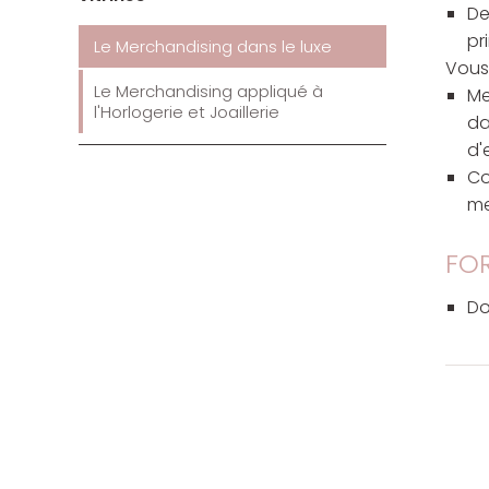
De
pr
Le Merchandising dans le luxe
Vous
Le Merchandising appliqué à
Me
l'Horlogerie et Joaillerie
da
d'
Co
me
FO
Do