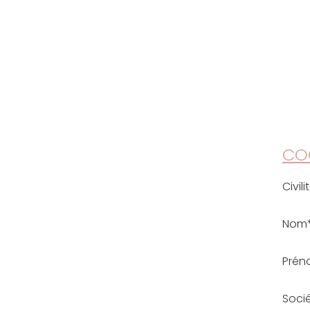
CO
Civili
Nom
Prén
Soci