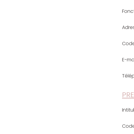
Fonc
Adre
Code
E-mai
Télé
PRE
Intitu
Cod