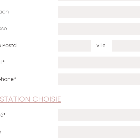
tion
sse
 Postal
Ville
l*
phone*
STATION CHOISIE
lé*
e